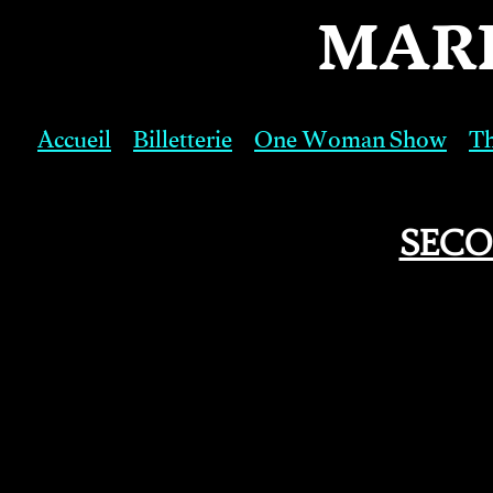
MAR
Aller
au
Accueil
Billetterie
One Woman Show
Th
contenu
SECO