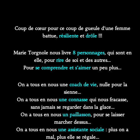
Coup de cœur pour ce coup de gueule d’une femme
battue,
résiliente
et
drôle
!!!
Marie Torgnole nous livre
8 personnages
, qui sont en
elle, pour
rire
de soi et des autres…
Pour
se comprendre
et s’aimer
un peu plus…
On a tous en nous une
coach de vie
, nulle pour la
sienne…
On a tous en nous
une connasse
qui nous fracasse,
sans jamais se regarder dans la glace…
On a tous en nous
un paillasson
, pour se laisser
marcher dessus…
On a tous en nous
une assistante sociale
: plus on a
mal, plus elle se régale…