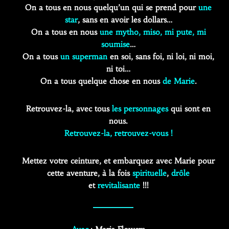
On a tous en nous quelqu’un qui se prend pour
une
star
, sans en avoir les dollars…
On a tous en nous
une mytho, miso, mi pute, mi
soumise
…
On a tous
un superman
en soi, sans foi, ni loi, ni moi,
ni toi…
On a tous quelque chose en nous
de Marie
.
Retrouvez-la, avec tous
les personnages
qui sont en
nous.
Retrouvez-la, retrouvez-vous !
Mettez votre ceinture, et embarquez avec Marie pour
cette aventure, à la fois
spirituelle
,
drôle
et
revitalisante
!!!